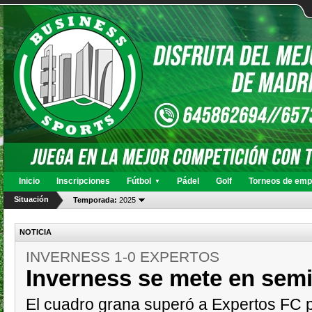
Inicio
Inscripciones
Fútbol
Pádel
Golf
Torneos de emp
▼
Situación
Temporada:
2025
NOTICIA
INVERNESS 1-0 EXPERTOS
Inverness se mete en semi
El cuadro grana superó a Expertos FC p