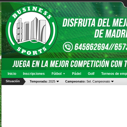
Inicio
Inscripciones
Fútbol
Pádel
Golf
Torneos de emp
▼
Situación
Temporada:
2025
Campeonato:
Sel. Campeonato